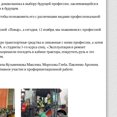
и дошкольника к выбору будущей профессии, заключающийся в
и в будущем.
м, чтобы познакомить его с различными видами профессиональной
сией «Повар», а сегодня, 12 ноября, мы знакомимся с профессией
ро транспортные средства и связанные с ними профессии, а затем
 и студенты 3-го курса спец. «Эксплуатация и ремонт
азрешили посидеть в кабине трактора, покрутить руль и это
ек.
ппы Кузьменкова Максима, Морозова Глеба, Павленко Арсения,
ктивное участие в профориентационной работе.