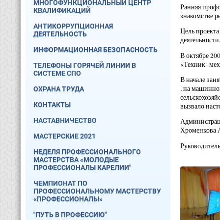
МНОГОФУНКЦИОНАЛЬНЫЙ ЦЕНТР
Ранняя профо
КВАЛИФИКАЦИЙ
знакомстве р
АНТИКОРРУПЦИОННАЯ
Цель проекта
ДЕЯТЕЛЬНОСТЬ
деятельности
ИНФОРМАЦИОННАЯ БЕЗОПАСНОСТЬ
В октябре 20
«Техник- мех
ТЕЛЕФОНЫ ГОРЯЧЕЙ ЛИНИИ В
СИСТЕМЕ СПО
В начале зан
, на машинно
ОХРАНА ТРУДА
сельскохозяй
КОНТАКТЫ
вызвало наст
НАСТАВНИЧЕСТВО
Администраци
Хроменкова А
МАСТЕРСКИЕ 2021
Руководитель
НЕДЕЛЯ ПРОФЕССИОНАЛЬНОГО
МАСТЕРСТВА «МОЛОДЫЕ
ПРОФЕССИОНАЛЫ КАРЕЛИИ"
ЧЕМПИОНАТ ПО
ПРОФЕССИОНАЛЬНОМУ МАСТЕРСТВУ
«ПРОФЕССИОНАЛЫ»
"ПУТЬ В ПРОФЕССИЮ"