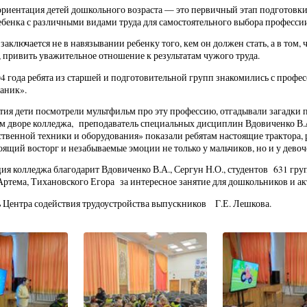
риентация детей дошкольного возраста — это первичный этап подготовк
ебенка с различными видами труда для самостоятельного выбора професси
 заключается не в навязывании ребенку того, кем он должен стать, а в то
, привить уважительное отношение к результатам чужого труда.
04 года ребята из старшей и подготовительной групп знакомились с профес
аник».
ятия дети посмотрели мультфильм про эту профессию, отгадывали загадки п
м дворе колледжа, преподаватель специальных дисциплин Вдовиченко В.А.
ственной техники и оборудования» показали ребятам настоящие трактора, р
оящий восторг и незабываемые эмоции не только у мальчиков, но и у девоч
я колледжа благодарит Вдовиченко В.А., Сергун Н.О., студентов 631 гру
ртема, Тихановского Егора за интересное занятие для дошкольников и а
 Центра содействия трудоустройства выпускников Г.Е. Лешкова.