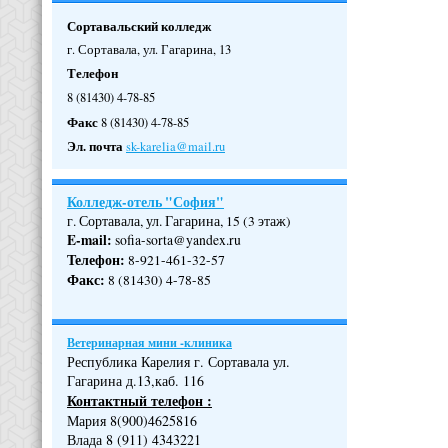
Сортавальский колледж
г. Сортавала, ул. Гагарина, 13
Телефон
8 (81430) 4-78-85
Факс
8 (81430) 4-78-85
Эл. почта
sk-karelia@mail.ru
Колледж-отель "София"
г. Сортавала, ул. Гагарина, 15 (3 этаж)
E-mail:
sofia-sorta@yandex.ru
Телефон
:
8-921-461-32-57
Факс
:
8 (81430) 4-78-85
Ветеринарная мини -клиника
Республика Карелия г. Сортавала ул.
Гагарина д.13,каб. 116
Контактный телефон :
Мария 8(900)4625816
Влада 8 (911) 4343221