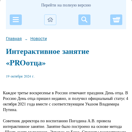
Перейти на полную версию
Корзи
Главная
Новости
→
Интерактивное занятие
«PROотца»
19 октября 2024 г.
Каждое третье воскресенье в России отмечают праздник День отца. В
Россию День отца пришел недавно, и получил официальный статус 4
октября 2021 года вместе с соответствующим Указом Владимира
Путина.
Советник директора по воспитанию Погодина А.В. провела
интерактивное занятие. Занятие было построено на основе метода
«Шесть шляп мышления» Эдварда де Боно. Студенты рассматривали