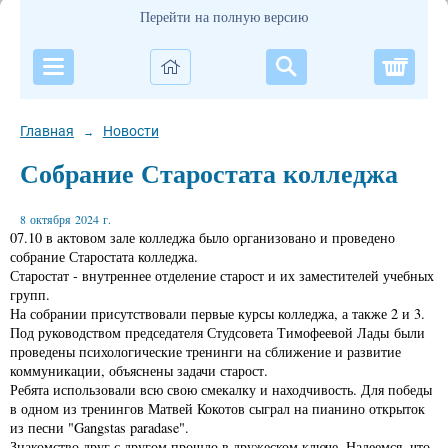
Перейти на полную версию
Корзи
Главная
Новости
→
Собрание Старостата колледжа
8 октября 2024 г.
07.10 в актовом зале колледжа было организовано и проведено
собрание Старостата колледжа.
Старостат - внутреннее отделение старост и их заместителей учебных
групп.
На собрании присутствовали первые курсы колледжа, а также 2 и 3.
Под руководством председателя Студсовета Тимофеевой Лады были
проведены психологические тренинги на сближение и развитие
коммуникации, объяснены задачи старост.
Ребята использовали всю свою смекалку и находчивость. Для победы
в одном из тренингов Матвей Кокотов сыграл на пианино открыток
из песни "Gangstas paradase".
Знакомство друг с другом прошло в дружеском ключе. Надеемся, что