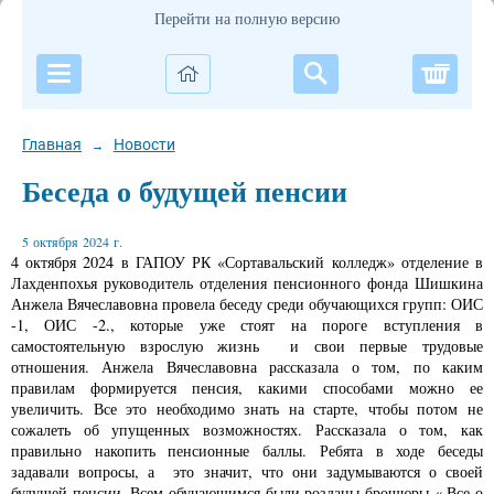
Перейти на полную версию
Корзи
Главная
Новости
→
Беседа о будущей пенсии
5 октября 2024 г.
4 октября 2024 в ГАПОУ РК «Сортавальский колледж» отделение в
Лахденпохья руководитель отделения пенсионного фонда Шишкина
Анжела Вячеславовна провела беседу среди обучающихся групп: ОИС
-1, ОИС -2., которые уже стоят на пороге вступления в
самостоятельную взрослую жизнь и свои первые трудовые
отношения. Анжела Вячеславовна рассказала о том, по каким
правилам формируется пенсия, какими способами можно ее
увеличить. Все это необходимо знать на старте, чтобы потом не
сожалеть об упущенных возможностях. Рассказала о том, как
правильно накопить пенсионные баллы. Ребята в ходе беседы
задавали вопросы, а это значит, что они задумываются о своей
будущей пенсии. Всем обучающимся были розданы брошюры « Все о