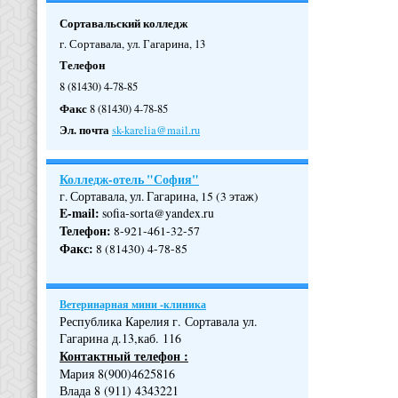
Сортавальский колледж
г. Сортавала, ул. Гагарина, 13
Телефон
8 (81430) 4-78-85
Факс
8 (81430) 4-78-85
Эл. почта
sk-karelia@mail.ru
Колледж-отель "София"
г. Сортавала, ул. Гагарина, 15 (3 этаж)
E-mail:
sofia-sorta@yandex.ru
Телефон
:
8-921-461-32-57
Факс
:
8 (81430) 4-78-85
Ветеринарная мини -клиника
Республика Карелия г. Сортавала ул.
Гагарина д.13,каб. 116
Контактный телефон :
Мария 8(900)4625816
Влада 8 (911) 4343221