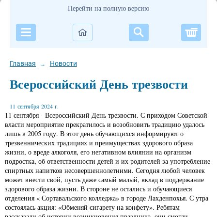
Перейти на полную версию
Корзи
Главная
Новости
→
Всероссийский День трезвости
11 сентября 2024 г.
11 сентября - Всероссийский День трезвости. С приходом Советской
власти мероприятие прекратилось и возобновить традицию удалось
лишь в 2005 году. В этот день обучающихся информируют о
трезвеннических традициях и преимуществах здорового образа
жизни, о вреде алкоголя, его негативном влиянии на организм
подростка, об ответственности детей и их родителей за употребление
спиртных напитков несовершеннолетними. Сегодня любой человек
может внести свой, пусть даже самый малый, вклад в поддержание
здорового образа жизни. В стороне не остались и обучающиеся
отделения « Сортавальского колледжа» в городе Лахденпохья. С утра
состоялась акция: «Обменяй сигарету на конфету». Ребятам
рассказали об истории возникновения праздника, они смогли