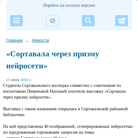
Перейти на полную версию
Корзи
Главная
Новости
→
«Сортавала через призму
нейросети»
13 июня 2024 г.
Студенты Сортавальского колледжа совместно с советником по
воспитанию Пименовой Натальей посетили выставку «Сортавала
через призму нейросети».
Выставка с таким названием открылась в Сортавальской районной
библиотеке.
На ней представлены 40 изображений, сгенерированных нейросетью
по придуманным горожанами запросам на темы:
- жители Сортавала конца 19 века