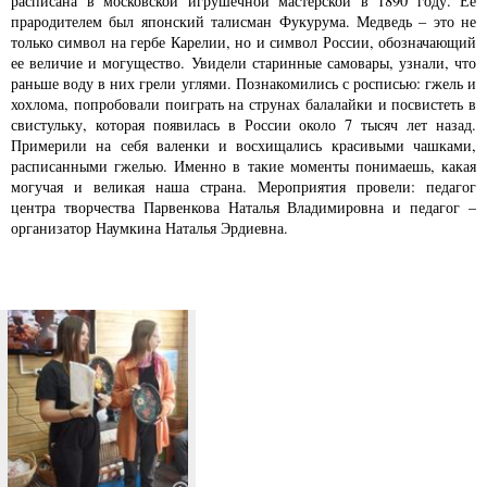
расписана в московской игрушечной мастерской в 1890 году. Ее
прародителем был японский талисман Фукурума. Медведь – это не
только символ на гербе Карелии, но и символ России, обозначающий
ее величие и могущество. Увидели старинные самовары, узнали, что
раньше воду в них грели углями. Познакомились с росписью: гжель и
хохлома, попробовали поиграть на струнах балалайки и посвистеть в
свистульку, которая появилась в России около 7 тысяч лет назад.
Примерили на себя валенки и восхищались красивыми чашками,
расписанными гжелью. Именно в такие моменты понимаешь, какая
могучая и великая наша страна. Мероприятия провели: педагог
центра творчества Парвенкова Наталья Владимировна и педагог –
организатор Наумкина Наталья Эрдиевна.