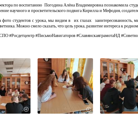
ектора по воспитанию Погодина Алёна Владимировна познакомила студент
чение научного и просветительского подвига Кирилла и Мефодия, создател
а фото студентов с урока, мы видим в их глазах заинтересованность,
ветника. Можно смело сказать, что цель урока, развитие интереса к родном
СПО #Росдетцентр #ПисьмоНавигаторов #СлавянскаяграмотаНД #Совет