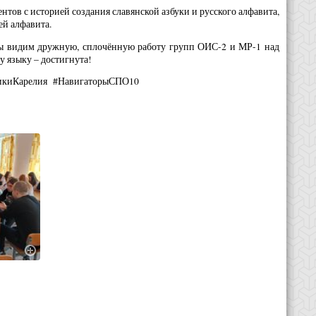
ов с историей создания славянской азбуки и русского алфавита,
ей алфавита.
 мы видим дружную, сплочённую работу групп ОИС-2 и МР-1 над
у языку – достигнута!
никиКарелия #НавигаторыСПО10