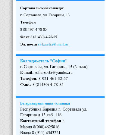
Сортавальский колледж
г. Сортавала, ул. Гагарина, 13
Телефон
8 (81430) 4-78-85
Факс
8 (81430) 4-78-85
Эл. почта
sk-karelia@mail.ru
Колледж-отель "София"
г. Сортавала, ул. Гагарина, 15 (3 этаж)
E-mail:
sofia-sorta@yandex.ru
Телефон
:
8-921-461-32-57
Факс
:
8 (81430) 4-78-85
Ветеринарная мини -клиника
Республика Карелия г. Сортавала ул.
Гагарина д.13,каб. 116
Контактный телефон :
Мария 8(900)4625816
Влада 8 (911) 4343221