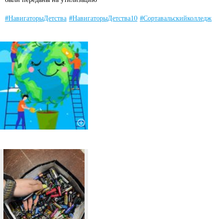
#НавигаторыДетства
#НавигаторыДетства10
#Сортавальскийколледж
#