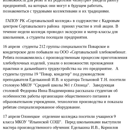
предприятий, на которых они могут в будущем работать,
познакомиться с трудовыми коллективами и их традициями.
ГАПОУ РК «Сортавальский колледж» в содружестве с Кадровым
центром Сортавальского района принял участие в этой акции. В
течение недели колледж проводил экскурсии и матер-классы для
школьников, а студенты посещали предприятия.
16 апреля студенты 212 группы специальности Поварское и
кондитерское дело побывали на ООО «Сортавальский хлебокомбинат.
Ребята познакомились с производственным процессом приготовления
хлебобулочных изделий, узнали о возможностях прохождения
практики и дальнейшего трудоустройства на это предприятие. А
студенты группы 19 "Повар, кондитер" под руководством
преподавателя Еделькиной И.В. и куратора Тельновой Т.Н. посетили
столовую МКОУ "Средней школы №1 г.Олонца". Заведующая
столовой Федорова Инна Владимировна рассказала студентам об
особенностях работы организации общественного питания в
образовательном учреждении, технологии производства и показала
ребятам специализированное оборудование.
17 апреля Олонецкое отделение колледжа посетили учащиеся 9
класса МКОУ "Ильинской СОШ". Перед школьниками выступили
мастера производственного обучения: Еделькина И.В., Корнилов