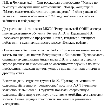
П.Н. и Чеглаков А.Л. Они рассказали о профессиях "Мастер по
ремонту и обслуживанию автомобилей", "Повар, кондитер" и
"Мастер сельскохозяйственного производства". Ребята узнали об
условиях приема и обучения в 2024 году, побывали в учебных
кабинетах и лабораториях.
Для учеников 4-го класса МКОУ "Рыпушкальской ООШ" мастера
производственного обучения Кепель А.Ю. и ЕделькинаИ.В.
рассказали ребятам о профессии "Повар, кондитер". Учащиеся
побывали на кулинарном мастер-классе «Венские вафли».
Обучающиеся 8-го класса школы №1 г. Сортавала посетили мастер-
классы по специальностям Ветеринария и Кинология. Преподаватель
специальных дисциплин Андрианова Е.В. и студенты старших
курсов рассказали школьникам об особенностях обучения по этим
профессиям, показали приемы ухода за домашними животными и
дрессуру собак.
В этот же день студенты группы № 22 "Тракторист-машинист
сельскохозяйственного производства" посетили АО "Племенное
хозяйство "Ильинское". Студентам показали современную
сельскохозяйственную технику, в том числе комбайны для заготовки
кормов. Также будущие трактористы побывали в ремонтных
мастерских.