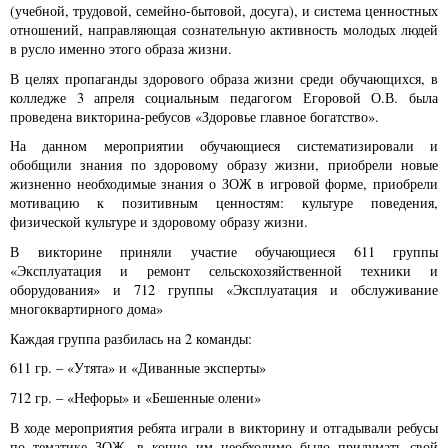
(учебной, трудовой, семейно-бытовой, досуга), и система ценностных
отношений, направляющая сознательную активность молодых людей
в русло именно этого образа жизни.
В целях пропаганды здорового образа жизни среди обучающихся, в
колледже 3 апреля социальным педагогом Егоровой О.В. была
проведена викторина-ребусов «Здоровье главное богатство».
На данном мероприятии обучающиеся систематизировали и
обобщили знания по здоровому образу жизни, приобрели новые
жизненно необходимые знания о ЗОЖ в игровой форме, приобрели
мотивацию к позитивным ценностям: культуре поведения,
физической культуре и здоровому образу жизни.
В викторине приняли участие обучающиеся 611 группы
«Эксплуатация и ремонт сельскохозяйственной техники и
оборудования» и 712 группы «Эксплуатация и обслуживание
многоквартирного дома»
Каждая группа разбилась на 2 команды:
611 гр. – «Утята» и «Диванные эксперты»
712 гр. – «Нефоры» и «Бешенные олени»
В ходе мероприятия ребята играли в викторину и отгадывали ребусы
по тематике ЗОЖ, в конце им необходимо было придумать свой