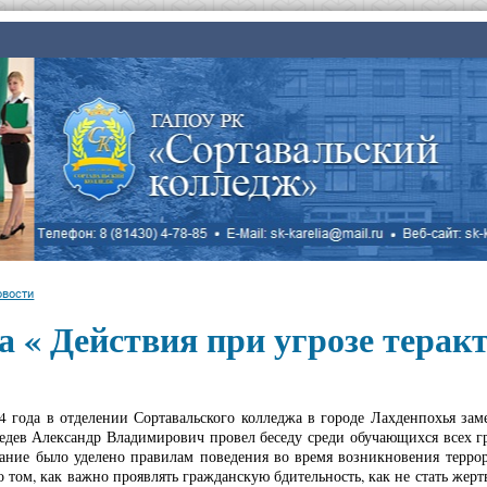
овости
а « Действия при угрозе терак
24 года в отделении Сортавальского колледжа в городе Лахденпохья з
дев Александр Владимирович провел беседу среди обучающихся всех гр
ание было уделено правилам поведения во время возникновения террор
 том, как важно проявлять гражданскую бдительность, как не стать жертв