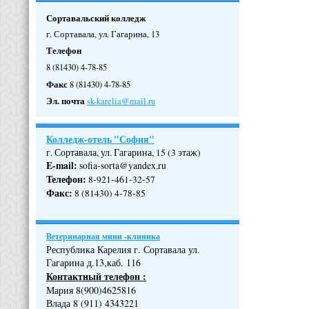
Сортавальский колледж
г. Сортавала, ул. Гагарина, 13
Телефон
8 (81430) 4-78-85
Факс
8 (81430) 4-78-85
Эл. почта
sk-karelia@mail.ru
Колледж-отель "София"
г. Сортавала, ул. Гагарина, 15 (3 этаж)
E-mail:
sofia-sorta@yandex.ru
Телефон
:
8-921-461-32-57
Факс
:
8 (81430) 4-78-85
Ветеринарная мини -клиника
Республика Карелия г. Сортавала ул.
Гагарина д.13,каб. 116
Контактный телефон :
Мария 8(900)4625816
Влада 8 (911) 4343221