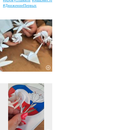
#ДвижениеПервых