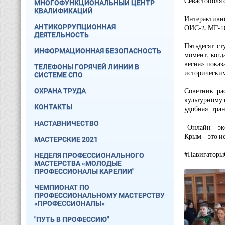
Севастополя 
МНОГОФУНКЦИОНАЛЬНЫЙ ЦЕНТР
КВАЛИФИКАЦИЙ
Интерактивн
АНТИКОРРУПЦИОННАЯ
ОИС-2, МГ-1
ДЕЯТЕЛЬНОСТЬ
Пятьдесят с
ИНФОРМАЦИОННАЯ БЕЗОПАСНОСТЬ
момент, ког
весна» показ
ТЕЛЕФОНЫ ГОРЯЧЕЙ ЛИНИИ В
историческим
СИСТЕМЕ СПО
Советник ра
ОХРАНА ТРУДА
культурному 
КОНТАКТЫ
удобная тран
НАСТАВНИЧЕСТВО
Онлайн - эк
Крым – это и
МАСТЕРСКИЕ 2021
#Навигаторы
НЕДЕЛЯ ПРОФЕССИОНАЛЬНОГО
МАСТЕРСТВА «МОЛОДЫЕ
ПРОФЕССИОНАЛЫ КАРЕЛИИ"
ЧЕМПИОНАТ ПО
ПРОФЕССИОНАЛЬНОМУ МАСТЕРСТВУ
«ПРОФЕССИОНАЛЫ»
"ПУТЬ В ПРОФЕССИЮ"