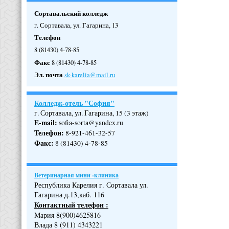
Сортавальский колледж
г. Сортавала, ул. Гагарина, 13
Телефон
8 (81430) 4-78-85
Факс
8 (81430) 4-78-85
Эл. почта
sk-karelia@mail.ru
Колледж-отель "София"
г. Сортавала, ул. Гагарина, 15 (3 этаж)
E-mail:
sofia-sorta@yandex.ru
Телефон
:
8-921-461-32-57
Факс
:
8 (81430) 4-78-85
Ветеринарная мини -клиника
Республика Карелия г. Сортавала ул.
Гагарина д.13,каб. 116
Контактный телефон :
Мария 8(900)4625816
Влада 8 (911) 4343221