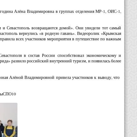
година Алёна Владимировна в группах отделения МР-1, ОИС-1,
ым и Севастополь возвращаются домой». Они увидели тот самый
вастополь вернулись «в родную гавань». Видеоролик «Крымская
отправила всех участников мероприятия в путешествие по важным
евастополя в состав России способствовал экономическому и
рида» развило российский внутренний туризм, и появилась более
анная Алёной Владимировной привела участников к выводу, что
орыСПО10