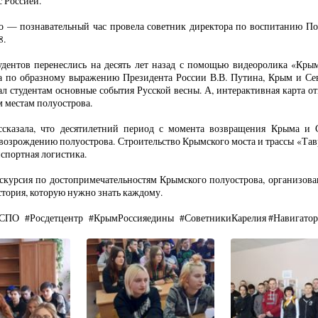
с Россией.
о — познавательный час провела советник директора по воспитанию По
8.
тудентов перенеслись на десять лет назад с помощью видеоролика «Кр
да по образному выражению Президента России В.В. Путина, Крым и Се
ал студентам основные события Русской весны. А, интерактивная карта 
 местам полуострова.
ссказала, что десятилетний период с момента возвращения Крыма и С
возрождению полуострова. Строительство Крымского моста и трассы «Тав
спортная логистика.
скурсия по достопримечательностям Крымского полуострова, организов
стория, которую нужно знать каждому.
СПО #Росдетцентр #КрымРоссияедины #СоветникиКарелия #Навигат