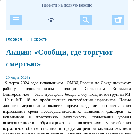
Перейти на полную версию
Корзи
Главная
Новости
→
Акция: «Сообщи, где торгуют
смертью»
20 марта 2024 г.
19 марта 2024 года начальником ОМВД России по Лахденпохскому
району подполковником полиции Соколовым Кириллом
Викторовичем была проведена беседа с обучающимися группы МГ
-19 и МГ -18 по профилактике употребления наркотиков. Целью
данного мероприятия является предупреждение распространения
наркомании среди несовершеннолетних, выявления факторов их
вовлечения в преступную деятельность, повышение уровня
осведомленности обучающихся о последствиях употребления
наркотиков, об ответственности, предусмотренной законодательством
России за их незаконный оборот. Кирилл Викторович рассказал, что