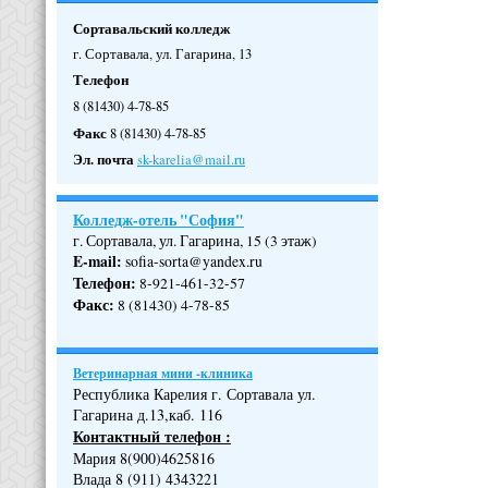
Сортавальский колледж
г. Сортавала, ул. Гагарина, 13
Телефон
8 (81430) 4-78-85
Факс
8 (81430) 4-78-85
Эл. почта
sk-karelia@mail.ru
Колледж-отель "София"
г. Сортавала, ул. Гагарина, 15 (3 этаж)
E-mail:
sofia-sorta@yandex.ru
Телефон
:
8-921-461-32-57
Факс
:
8 (81430) 4-78-85
Ветеринарная мини -клиника
Республика Карелия г. Сортавала ул.
Гагарина д.13,каб. 116
Контактный телефон :
Мария 8(900)4625816
Влада 8 (911) 4343221