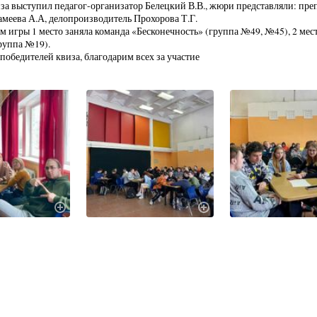
а выступил педагог-организатор Белецкий В.В., жюри представляли: пре
амеева А.А, делопроизводитель Прохорова Т.Г.
ам игры 1 место заняла команда «Бесконечность» (группа №49, №45), 2 мес
руппа №19).
победителей квиза, благодарим всех за участие