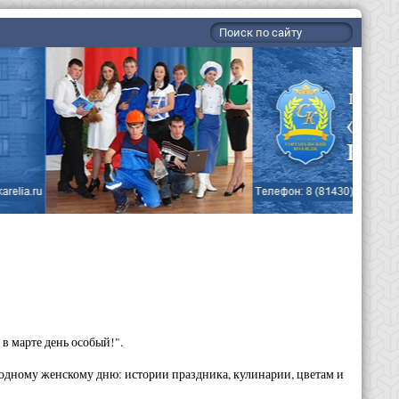
в марте день особый!".
дному женскому дню: истории праздника, кулинарии, цветам и