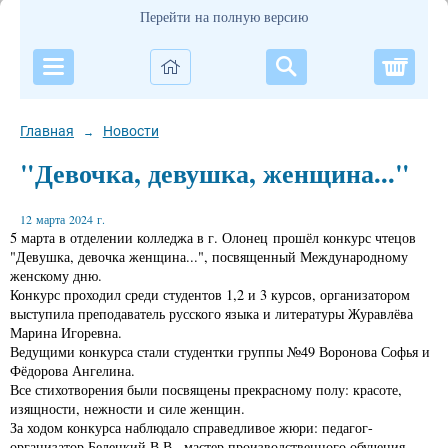
Перейти на полную версию
Корзи
Главная
Новости
→
"Девочка, девушка, женщина..."
12 марта 2024 г.
5 марта в отделении колледжа в г. Олонец прошёл конкурс чтецов
"Девушка, девочка женщина...", посвященный Международному
женскому дню.
Конкурс проходил среди студентов 1,2 и 3 курсов, организатором
выступила преподаватель русского языка и литературы Журавлёва
Марина Игоревна.
Ведущими конкурса стали студентки группы №49 Воронова Софья и
Фёдорова Ангелина.
Все стихотворения были посвящены прекрасному полу: красоте,
изящности, нежности и силе женщин.
За ходом конкурса наблюдало справедливое жюри: педагог-
организатор Белецкий В.В., мастер производственного обучения