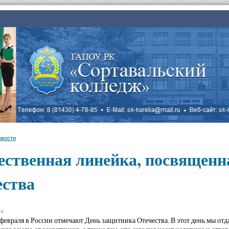
овости
ественная линейка, посвящен
ества
г.
февраля в России отмечают День защитника Отечества. В этот день мы отд