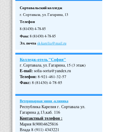
Сортавальский колледж
г. Сортавала, ул. Гагарина, 13
Телефон
8 (81430) 4-78-85
Факс
8 (81430) 4-78-85
Эл. почта
sk-karelia@mail.ru
Колледж-отель "София"
г. Сортавала, ул. Гагарина, 15 (3 этаж)
E-mail:
sofia-sorta@yandex.ru
Телефон
:
8-921-461-32-57
Факс
:
8 (81430) 4-78-85
Ветеринарная мини -клиника
Республика Карелия г. Сортавала ул.
Гагарина д.13,каб. 116
Контактный телефон :
Мария 8(900)4625816
Влада 8 (911) 4343221