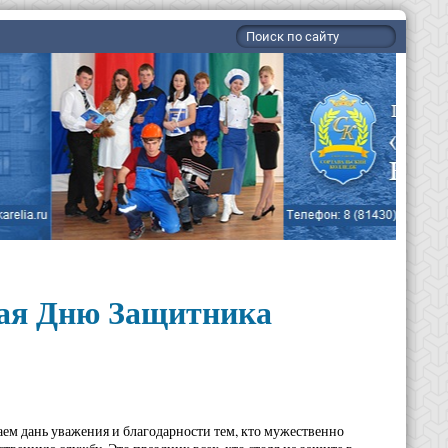
ная Дню Защитника
аем дань уважения и благодарности тем, кто мужественно