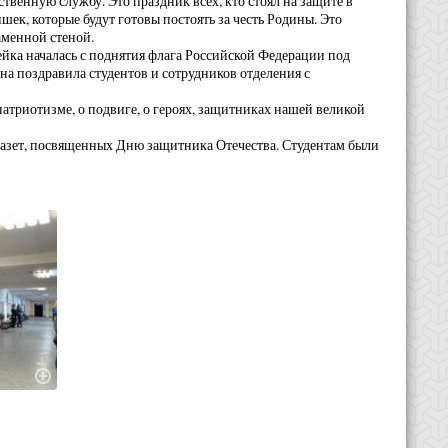
ственную службу. Это праздник всех, кто стоял на защите в
ек, которые будут готовы постоять за честь Родины. Это
аменной стеной.
ейка началась с поднятия флага Российской Федерации под
а поздравила студентов и сотрудников отделения с
атриотизме, о подвиге, о героях, защитниках нашей великой
газет, посвященных Дню защитника Отечества. Студентам были