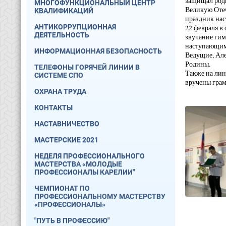
защищал родн
МНОГОФУНКЦИОНАЛЬНЫЙ ЦЕНТР
Великую Отеч
КВАЛИФИКАЦИЙ
праздник нас
АНТИКОРРУПЦИОННАЯ
22 февраля в
ДЕЯТЕЛЬНОСТЬ
звучание гим
наступающим
ИНФОРМАЦИОННАЯ БЕЗОПАСНОСТЬ
Ведущие, Але
Родины.
ТЕЛЕФОНЫ ГОРЯЧЕЙ ЛИНИИ В
Также на лин
СИСТЕМЕ СПО
вручены грам
ОХРАНА ТРУДА
КОНТАКТЫ
НАСТАВНИЧЕСТВО
МАСТЕРСКИЕ 2021
НЕДЕЛЯ ПРОФЕССИОНАЛЬНОГО
МАСТЕРСТВА «МОЛОДЫЕ
ПРОФЕССИОНАЛЫ КАРЕЛИИ"
ЧЕМПИОНАТ ПО
ПРОФЕССИОНАЛЬНОМУ МАСТЕРСТВУ
«ПРОФЕССИОНАЛЫ»
"ПУТЬ В ПРОФЕССИЮ"