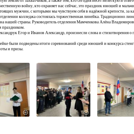
ую землю от захватчиков, а также тем, кто сегодня несет нелегкую и ответ
ественную войну, кто охраняет нас сейчас, это праздник юношей и мальчиш
тоящих мужчин, с которыми мы чувствуем себя в надёжной крепости, за к
 отделении колледжа состоялась торжественная линейка. Традиционно лин
на нашей страны. Руководитель отделения Мамченкова Алёна Владимировн
 праздником.
ксандрук Егор и Иванов Александр, произнесли слова и стихотворения о п
ейке были подведены итоги соревнований среди юношей и конкурса стен
оты и призы.