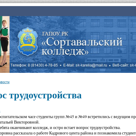
овости
с трудоустройства
.
оспитательском часе студенты групп №45 и №49 встретились с ведущим п
атальей Викторовной.
ебята оканчивают колледж, и остро встает вопрос трудоустройства.
оровна рассказала о работе Кадрового цента района и познакомила студен