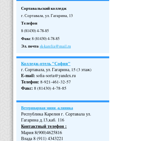
Сортавальский колледж
г. Сортавала, ул. Гагарина, 13
Телефон
8 (81430) 4-78-85
Факс
8 (81430) 4-78-85
Эл. почта
sk-karelia@mail.ru
Колледж-отель "София"
г. Сортавала, ул. Гагарина, 15 (3 этаж)
E-mail:
sofia-sorta@yandex.ru
Телефон
:
8-921-461-32-57
Факс
:
8 (81430) 4-78-85
Ветеринарная мини -клиника
Республика Карелия г. Сортавала ул.
Гагарина д.13,каб. 116
Контактный телефон :
Мария 8(900)4625816
Влада 8 (911) 4343221