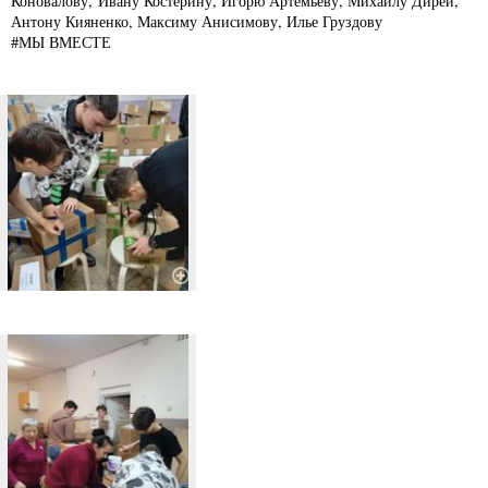
Коновалову, Ивану Костерину, Игорю Артемьеву, Михаилу Дирей,
Антону Кияненко, Максиму Анисимову, Илье Груздову
#МЫ ВМЕСТЕ