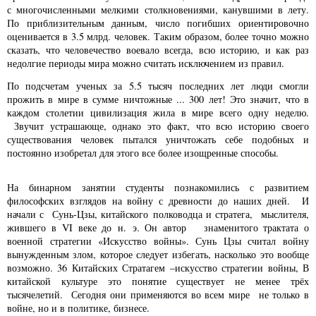
с многочисленными мелкими столкновениями, канувшими в лету.
По приблизительным данным, число погибших ориентировочно
оценивается в 3.5 млрд. человек. Таким образом, более точно можно
сказать, что человечество воевало всегда, всю историю, и как раз
недолгие периоды мира можно считать исключением из правил.
По подсчетам ученых за 5.5 тысяч последних лет люди смогли
прожить в мире в сумме ничтожные ... 300 лет! Это значит, что в
каждом столетии цивилизация жила в мире всего одну неделю.
Звучит устрашающе, однако это факт, что всю историю своего
существования человек пытался уничтожать себе подобных и
постоянно изобретал для этого все более изощренные способы.
На бинарном занятии студенты познакомились с развитием
философских взглядов на войну с древности до наших дней. И
начали с Сунь-Цзы, китайского полководца и стратега, мыслителя,
жившего в VI веке до н. э. Он автор знаменитого трактата о
военной стратегии «Искусство войны». Сунь Цзы считал войну
вынужденным злом, которое следует избегать, насколько это вообще
возможно. 36 Китайских Стратагем –искусство стратегии войны, В
китайской культуре это понятие существует не менее трёх
тысячелетий. Сегодня они применяются во всем мире не только в
войне, но и в политике, бизнесе.