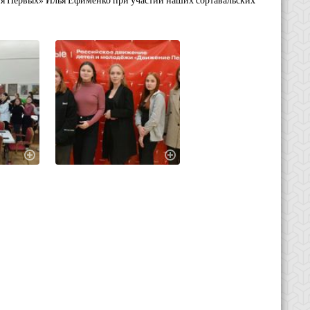
ия Первых» Илья Ефименко при участии наших сортавальских