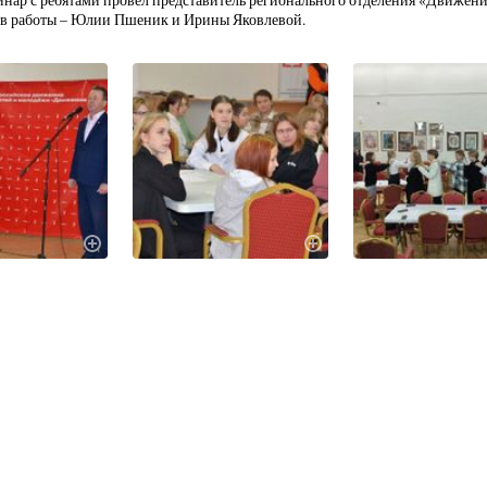
нар с ребятами провёл представитель регионального отделения «Движен
ов работы – Юлии Пшеник и Ирины Яковлевой.