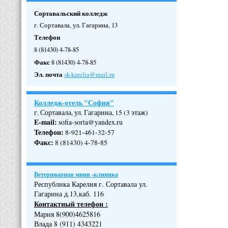
Сортавальский колледж
г. Сортавала, ул. Гагарина, 13
Телефон
8 (81430) 4-78-85
Факс
8 (81430) 4-78-85
Эл. почта
sk-karelia@mail.ru
Колледж-отель "София"
г. Сортавала, ул. Гагарина, 15 (3 этаж)
E-mail:
sofia-sorta@yandex.ru
Телефон
:
8-921-461-32-57
Факс
:
8 (81430) 4-78-85
Ветеринарная мини -клиника
Республика Карелия г. Сортавала ул.
Гагарина д.13,каб. 116
Контактный телефон :
Мария 8(900)4625816
Влада 8 (911) 4343221