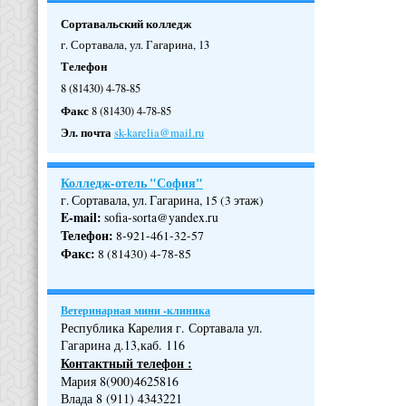
Сортавальский колледж
г. Сортавала, ул. Гагарина, 13
Телефон
8 (81430) 4-78-85
Факс
8 (81430) 4-78-85
Эл. почта
sk-karelia@mail.ru
Колледж-отель "София"
г. Сортавала, ул. Гагарина, 15 (3 этаж)
E-mail:
sofia-sorta@yandex.ru
Телефон
:
8-921-461-32-57
Факс
:
8 (81430) 4-78-85
Ветеринарная мини -клиника
Республика Карелия г. Сортавала ул.
Гагарина д.13,каб. 116
Контактный телефон :
Мария 8(900)4625816
Влада 8 (911) 4343221