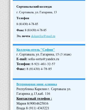
Сортавальский колледж
г. Сортавала, ул. Гагарина, 13
Телефон
8 (81430) 4-78-85
Факс
8 (81430) 4-78-85
Эл. почта
sk-karelia@mail.ru
Колледж-отель "София"
г. Сортавала, ул. Гагарина, 15 (3 этаж)
E-mail:
sofia-sorta@yandex.ru
Телефон
:
8-921-461-32-57
Факс
:
8 (81430) 4-78-85
Ветеринарная мини -клиника
Республика Карелия г. Сортавала ул.
Гагарина д.13,каб. 116
Контактный телефон :
Мария 8(900)4625816
Влада 8 (911) 4343221