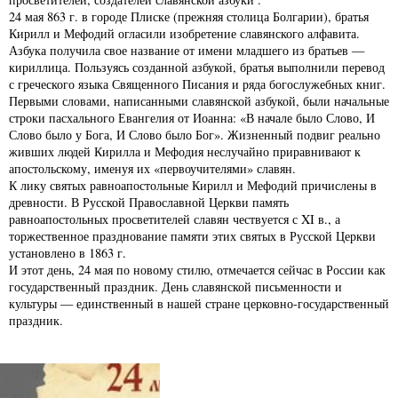
24 мая 863 г. в городе Плиске (прежняя столица Болгарии), братья
Кирилл и Мефодий огласили изобретение славянского алфавита.
Азбука получила свое название от имени младшего из братьев —
кириллица. Пользуясь созданной азбукой, братья выполнили перевод
с греческого языка Священного Писания и ряда богослужебных книг.
Первыми словами, написанными славянской азбукой, были начальные
строки пасхального Евангелия от Иоанна: «В начале было Слово, И
Слово было у Бога, И Слово было Бог». Жизненный подвиг реально
живших людей Кирилла и Мефодия неслучайно приравнивают к
апостольскому, именуя их «первоучителями» славян.
К лику святых равноапостольные Кирилл и Мефодий причислены в
древности. В Русской Православной Церкви память
равноапостольных просветителей славян чествуется с XI в., а
торжественное празднование памяти этих святых в Русской Церкви
установлено в 1863 г.
И этот день, 24 мая по новому стилю, отмечается сейчас в России как
государственный праздник. День славянской письменности и
культуры — единственный в нашей стране церковно-государственный
праздник.