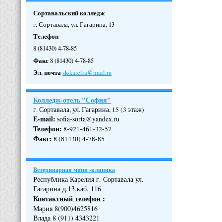
Сортавальский колледж
г. Сортавала, ул. Гагарина, 13
Телефон
8 (81430) 4-78-85
Факс
8 (81430) 4-78-85
Эл. почта
sk-karelia@mail.ru
Колледж-отель "София"
г. Сортавала, ул. Гагарина, 15 (3 этаж)
E-mail:
sofia-sorta@yandex.ru
Телефон
:
8-921-461-32-57
Факс
:
8 (81430) 4-78-85
Ветеринарная мини -клиника
Республика Карелия г. Сортавала ул.
Гагарина д.13,каб. 116
Контактный телефон :
Мария 8(900)4625816
Влада 8 (911) 4343221