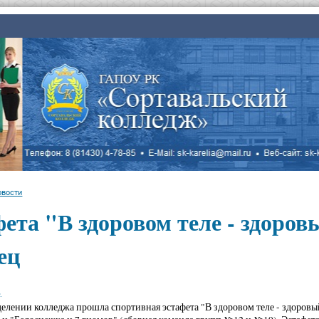
овости
ета "В здоровом теле - здоровы
ец
.
тделении колледжа прошла спортивная эстафета "В здоровом теле - здоровы