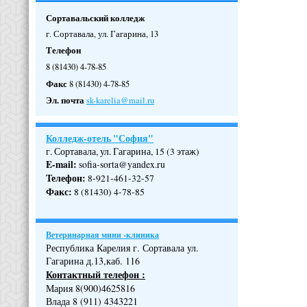
Сортавальский колледж
г. Сортавала, ул. Гагарина, 13
Телефон
8 (81430) 4-78-85
Факс
8 (81430) 4-78-85
Эл. почта
sk-karelia@mail.ru
Колледж-отель "София"
г. Сортавала, ул. Гагарина, 15 (3 этаж)
E-mail:
sofia-sorta@yandex.ru
Телефон
:
8-921-461-32-57
Факс
:
8 (81430) 4-78-85
Ветеринарная мини -клиника
Республика Карелия г. Сортавала ул.
Гагарина д.13,каб. 116
Контактный телефон :
Мария 8(900)4625816
Влада 8 (911) 4343221