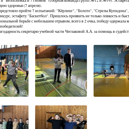
и "Белоснежка и 7 гномов" (сборная команда групп №12 и №19). Эстафет
ню здоровья (7 апреля).
редстояло пройти 7 испытаний: "Кёрлинг", "Болото", "Стрелы Купидона", 
курс, эстафету "Баскетбол". Пришлось проявить не только ловкость и быстр
иональной борьбе с небольшим отрывом, всего в 2 очка, победу одержала 
победителей!
годарность секретарю учебной части Чеглаковой А.А. за помощь в судейст