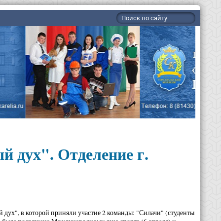
й дух". Отделение г.
й дух", в которой приняли участие 2 команды: "Силачи" (студенты