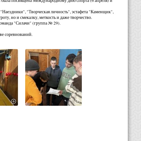
а была посвящена Международному дню спорта (6 апреля) и
"Наездники", "Творческая личность", эстафета "Каменщик",
оту, но и смекалку, меткость и даже творчество.
команда "Силачи" (группа № 29).
ве соревнований.