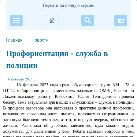
Перейти на полную версию
Корзи
Главная
Новости
→
Профориентация - служба в
полиции
16 февраля 2023 г.
16 февраля 2023 года среди обучающихся групп АМ – 28 и
ПТ-22 майор полиции, заместитель начальника ОМВД России по
Лахденпохскому району Кабоскина Юлия Геннадьевна провела
беседу. Тема актуальная для наших выпускников – служба в полиции.
В процессе разговора она рассказала о престиже данной профессии,
возможном карьерном росте, льготах, получаемых сотрудниками, и
затронула бытовую тематику, а это, в первую очередь, обеспечение
жильем. Рассказала об учебных заведениях, куда можно подать
документы, для дальнейшей учебы. Ребята задавали вопросы о том,
какую комиссию надо пройти, до какого звания можно дослужиться,