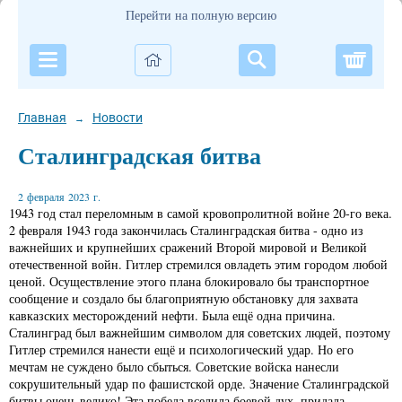
Перейти на полную версию
Корзи
Главная
Новости
→
Сталинградская битва
2 февраля 2023 г.
1943 год стал переломным в самой кровопролитной войне 20-го века.
2 февраля 1943 года закончилась Сталинградская битва - одно из
важнейших и крупнейших сражений Второй мировой и Великой
отечественной войн. Гитлер стремился овладеть этим городом любой
ценой. Осуществление этого плана блокировало бы транспортное
сообщение и создало бы благоприятную обстановку для захвата
кавказских месторождений нефти. Была ещё одна причина.
Сталинград был важнейшим символом для советских людей, поэтому
Гитлер стремился нанести ещё и психологический удар. Но его
мечтам не суждено было сбыться. Советские войска нанесли
сокрушительный удар по фашистской орде. Значение Сталинградской
битвы очень велико! Эта победа вселила боевой дух, придала