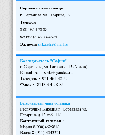
Сортавальский колледж
г. Сортавала, ул. Гагарина, 13
Телефон
8 (81430) 4-78-85
Факс
8 (81430) 4-78-85
Эл. почта
sk-karelia@mail.ru
Колледж-отель "София"
г. Сортавала, ул. Гагарина, 15 (3 этаж)
E-mail:
sofia-sorta@yandex.ru
Телефон
:
8-921-461-32-57
Факс
:
8 (81430) 4-78-85
Ветеринарная мини -клиника
Республика Карелия г. Сортавала ул.
Гагарина д.13,каб. 116
Контактный телефон :
Мария 8(900)4625816
Влада 8 (911) 4343221