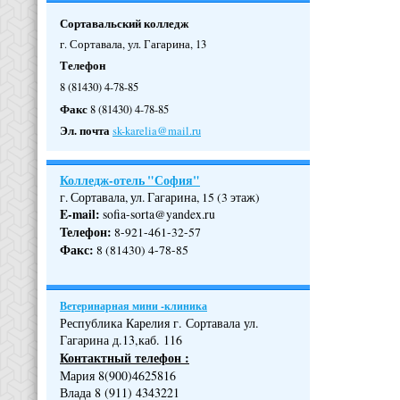
Сортавальский колледж
г. Сортавала, ул. Гагарина, 13
Телефон
8 (81430) 4-78-85
Факс
8 (81430) 4-78-85
Эл. почта
sk-karelia@mail.ru
Колледж-отель "София"
г. Сортавала, ул. Гагарина, 15 (3 этаж)
E-mail:
sofia-sorta@yandex.ru
Телефон
:
8-921-461-32-57
Факс
:
8 (81430) 4-78-85
Ветеринарная мини -клиника
Республика Карелия г. Сортавала ул.
Гагарина д.13,каб. 116
Контактный телефон :
Мария 8(900)4625816
Влада 8 (911) 4343221