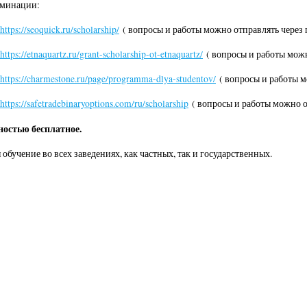
оминации:
https://seoquick.ru/scholarship/
( вопросы и работы можно отправлять через
https://etnaquartz.ru/grant-scholarship-ot-etnaquartz/
( вопросы и работы можн
https://charmestone.ru/page/programma-dlya-studentov/
( вопросы и работы м
https://safetradebinaryoptions.com/ru/scholarship
( вопросы и работы можно о
ностью бесплатное.
обучение во всех заведениях, как частных, так и государственных.