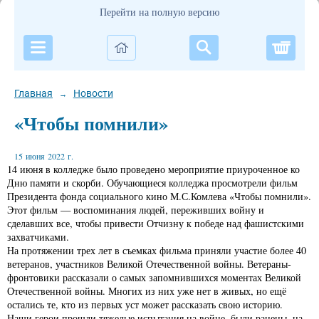
Перейти на полную версию
Корзи
Главная
Новости
→
«Чтобы помнили»
15 июня 2022 г.
14 июня в колледже было проведено мероприятие приуроченное ко
Дню памяти и скорби. Обучающиеся колледжа просмотрели фильм
Президента фонда социального кино М.С.Комлева «Чтобы помнили».
Этот фильм — воспоминания людей, переживших войну и
сделавших все, чтобы привести Отчизну к победе над фашистскими
захватчиками.
На протяжении трех лет в съемках фильма приняли участие более 40
ветеранов, участников Великой Отечественной войны. Ветераны-
фронтовики рассказали о самых запомнившихся моментах Великой
Отечественной войны. Многих из них уже нет в живых, но ещё
остались те, кто из первых уст может рассказать свою историю.
Наши герои прошли тяжелые испытания на войне, были ранены, на