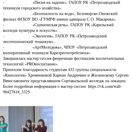
- «Песня на ладони», ГАПОУ РК «Петрозаводский
техникум городского хозяйства».
- «Безопасность на воде», Беломорско-Онежский
филиал ФГБОУ ВО «ГУМРФ имени адмирала С.О. Макарова».
- «Сценическая речь», ГАПОУ РК «Карельский
колледж культуры и искусств».
- «Экология», ГАПОУ РК «Петрозаводский
лесотехнический техникум».
- «АртМолодежь», ЧПОУ «Петрозаводский
кооперативный техникум Карелреспотребсоюза».
Завершилась мастер-сессия фееричным фестивалем воспитательных
технологий «PROвоспитание».
Приносим благодарность студентам 432 группы специальности
«Кинология» Хроменковой Карине Андреевне и Жилинскому Сергею
Вячеславовичу представлявшим Сортавальский колледж на локации.
Более подробная информация о мастер-сессии: https://vk.com/wall-
90427818_3325.