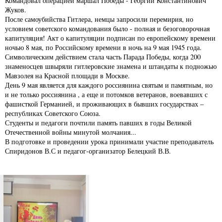
Командовал операцией маршал Победы - Георгий Константинович
Жуков.
После самоубийства Гитлера, немцы запросили перемирия, но
условием советского командования было - полная и безоговорочная
капитуляция! Акт о капитуляции подписан по европейскому времени
ночью 8 мая, по Российскому времени в ночь на 9 мая 1945 года.
Символическим действием стала часть Парада Победы, когда 200
знаменосцев швыряли гитлеровские знамена и штандаты к подножью
Мавзолея на Красной площади в Москве.
День 9 мая является для каждого россиянина святым и памятным, но
и не только россиянина , а еще и потомков ветеранов, воевавших с
фашисткой Германией, и проживающих в бывших государствах –
республиках Советского Союза.
Студенты и педагоги почтили память павших в годы Великой
Отечественной войны минутой молчания...
В подготовке и проведении урока принимали участие преподаватель
Спиридонов В.С и педагог-организатор Белецкий В.В.