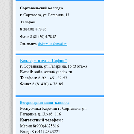
Сортавальский колледж
г. Сортавала, ул. Гагарина, 13
Телефон
8 (81430) 4-78-85
Факс
8 (81430) 4-78-85
Эл. почта
sk-karelia@mail.ru
Колледж-отель "София"
г. Сортавала, ул. Гагарина, 15 (3 этаж)
E-mail:
sofia-sorta@yandex.ru
Телефон
:
8-921-461-32-57
Факс
:
8 (81430) 4-78-85
Ветеринарная мини -клиника
Республика Карелия г. Сортавала ул.
Гагарина д.13,каб. 116
Контактный телефон :
Мария 8(900)4625816
Влада 8 (911) 4343221