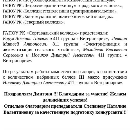
ГБПОУ РК «Петрозаводский лесотехнический техникум»,
ГАПОУ РК «Петрозаводский техникум городского хозяйства»,
ГАПОУ РК «Колледж технологии и предпринимательства»
ГБПОУ РК «Костомукшский политехнический колледж»
ГАПОУ РК «Северный колледж».
ГАПОУ РК «Сортавальский колледж» представляли:
Бирук Аделина Павловна
411 группа « Ветеринария»,
Левшин
Матвей Антонович
, 811 группа «Электрификация и
автоматизация сельского хозяйства»,
Михайлюк Елизавета
Сергеевна и Новиков Дмитрий Алексеевич
411 группа «
Ветеринария».
По результатам работы компетентного жюри, в соответствии
с количеством набранных баллов
III место
присуждено
Новикову Дмитрию Алексеевичу
411 группа « Ветеринария».
Поздравляем Дмитрия !!!
Благодарим за участие! Желаем
дальнейших успехов!
Отдельно благодарим преподавателя Степанову Наталию
Валентиновну за качественную подготовку конкурсанта!!!