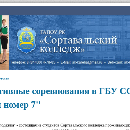
овости
тивные соревнования в ГБУ С
 номер 7"
одежка" - состоящая из студентов Сортавальского колледжа проживающих