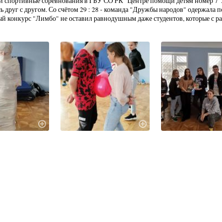
ели спортивные соревнования в ГБУ СО РК "Центре помощи детям номер 7"
ь друг с другом. Со счётом 29 : 28 - команда "Дружбы народов" одержала п
й конкурс "Лимбо" не оставил равнодушным даже студентов, которые с ра