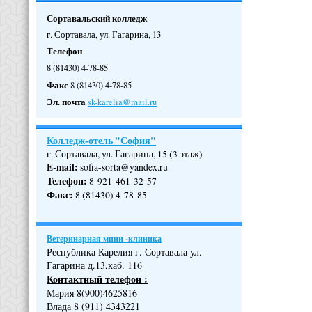
Сортавальский колледж
г. Сортавала, ул. Гагарина, 13
Телефон
8 (81430) 4-78-85
Факс
8 (81430) 4-78-85
Эл. почта
sk-karelia@mail.ru
Колледж-отель "София"
г. Сортавала, ул. Гагарина, 15 (3 этаж)
E-mail:
sofia-sorta@yandex.ru
Телефон
:
8-921-461-32-57
Факс
:
8 (81430) 4-78-85
Ветеринарная мини -клиника
Республика Карелия г. Сортавала ул.
Гагарина д.13,каб. 116
Контактный телефон :
Мария 8(900)4625816
Влада 8 (911) 4343221