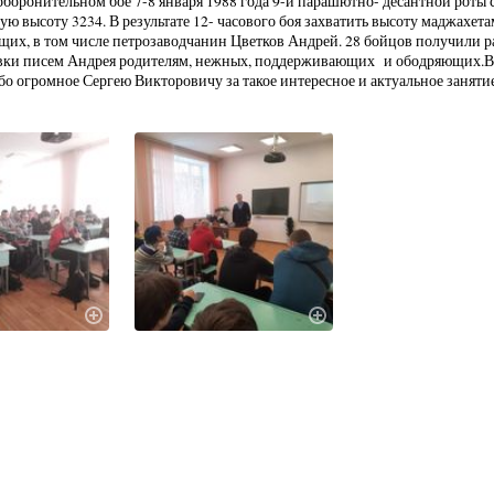
 оборонительном бое 7-8 января 1988 года 9-й парашютно- десантной роты с
ю высоту 3234. В результате 12- часового боя захватить высоту маджахетам
их, в том числе петрозаводчанин Цветков Андрей. 28 бойцов получили р
вки писем Андрея родителям, нежных, поддерживающих и ободряющих.В х
бо огромное Сергею Викторовичу за такое интересное и актуальное заняти