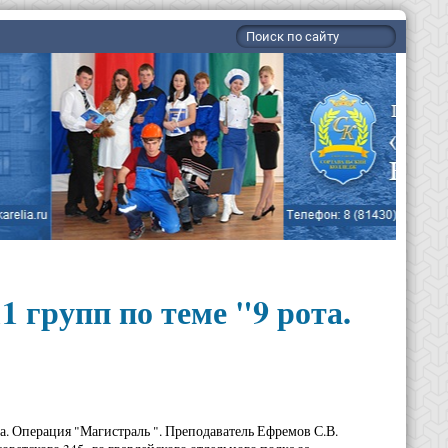
1 групп по теме "9 рота.
ота. Операция "Магистраль ". Преподаватель Ефремов С.В.