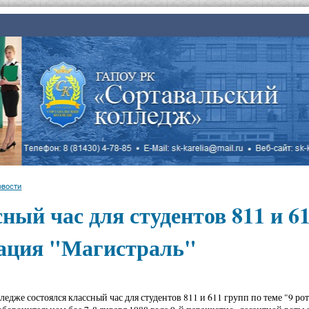
овости
ный час для студентов 811 и 61
ация "Магистраль"
лледже состоялся классный час для студентов 811 и 611 групп по теме "9 р