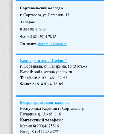
Сортавальский колледж
г. Сортавала, ул. Гагарина, 13
Телефон
8 (81430) 4-78-85
Факс
8 (81430) 4-78-85
Эл. почта
sk-karelia@mail.ru
Колледж-отель "София"
г. Сортавала, ул. Гагарина, 15 (3 этаж)
E-mail:
sofia-sorta@yandex.ru
Телефон
:
8-921-461-32-57
Факс
:
8 (81430) 4-78-85
Ветеринарная мини -клиника
Республика Карелия г. Сортавала ул.
Гагарина д.13,каб. 116
Контактный телефон :
Мария 8(900)4625816
Влада 8 (911) 4343221