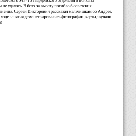
оветского 345- го гвардейского отдельного полка за
 не удалось. В боях за высоту погибло 6 советских
анения. Сергей Викторович рассказал мальчишкам об Андрее,
оде занятия демонстрировались фотографии, карты,звучали
е!