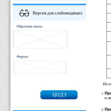
Версия для слабовидящих
Обратная связь:
Форум:
На основа
При
и а
При