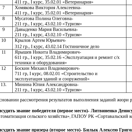
411 гр.,
I
курс, 35.02.01 «Ветеринария»
7
Хомякова Виктория Алексеевна-
411 гр.,
I
курс, 35.02.01 «Ветеринария»
8
Мусатова Полина Олеговна-
211 гр.,
I
курс,
43.02.10 «Туризм»
9
Давыденко Мария Васильевна-
211 гр.,
I
курс,
43.02.10 «Туризм»
10
Крылов Артем Юрьевич-
312 гр.,
I
курс,
43.02.14 Гостиничное дело
11
Ярышев Никита Владимирович-
611 гр.,
I
курс, 35.02.16 «Эксплуатация и ремонт с/х
техники и оборудования»
12
Боскин Михаил Владимирович-
711 гр,
I
курс, 08.02.01 «Строительство и
эксплуатация зданий и сооружений»
13.
Минина Юлия Александровна-
211 гр.,
I
курс,
43.02.10 «Туризм»
нии рассмотрения результатов выполнения заданий жюри р
судить звание победителя (первое место)-
Литвиненко Денису
втоматизация сельского хозяйства»
ГАПОУ РК «Сортавальский к
,
судить звание призера (второе место)-
Билык Алексею Григо