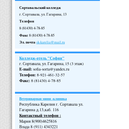
Сортавальский колледж
г. Сортавала, ул. Гагарина, 13
Телефон
8 (81430) 4-78-85
Факс
8 (81430) 4-78-85
Эл. почта
sk-karelia@mail.ru
Колледж-отель "София"
г. Сортавала, ул. Гагарина, 15 (3 этаж)
E-mail:
sofia-sorta@yandex.ru
Телефон
:
8-921-461-32-57
Факс
:
8 (81430) 4-78-85
Ветеринарная мини -клиника
Республика Карелия г. Сортавала ул.
Гагарина д.13,каб. 116
Контактный телефон :
Мария 8(900)4625816
Влада 8 (911) 4343221