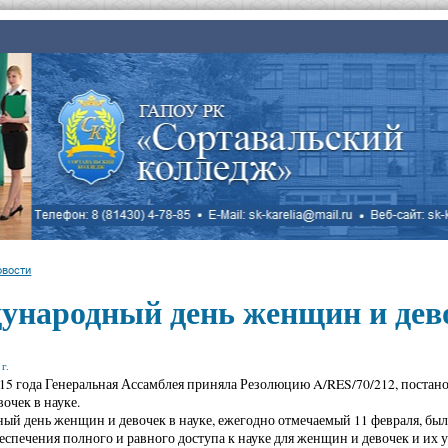
овости
ународный день женщин и дево
г.
015 года Генеральная Ассамблея приняла Резолюцию A/RES/70/212, пост
очек в науке.
й день женщин и девочек в науке, ежегодно отмечаемый 11 февраля, б
еспечения полного и равного доступа к науке для женщин и девочек и их у