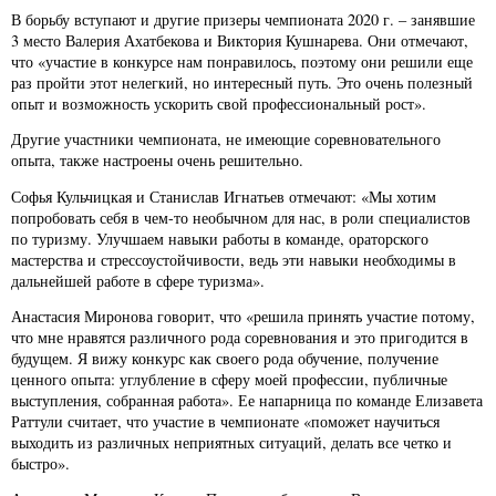
В борьбу вступают и другие призеры чемпионата 2020 г. – занявшие
3 место Валерия Ахатбекова и Виктория Кушнарева. Они отмечают,
что «участие в конкурсе нам понравилось, поэтому они решили еще
раз пройти этот нелегкий, но интересный путь. Это очень полезный
опыт и возможность ускорить свой профессиональный рост».
Другие участники чемпионата, не имеющие соревновательного
опыта, также настроены очень решительно.
Софья Кульчицкая и Станислав Игнатьев отмечают: «Мы хотим
попробовать себя в чем-то необычном для нас, в роли специалистов
по туризму. Улучшаем навыки работы в команде, ораторского
мастерства и стрессоустойчивости, ведь эти навыки необходимы в
дальнейшей работе в сфере туризма».
Анастасия Миронова говорит, что «решила принять участие потому,
что мне нравятся различного рода соревнования и это пригодится в
будущем. Я вижу конкурс как своего рода обучение, получение
ценного опыта: углубление в сферу моей профессии, публичные
выступления, собранная работа». Ее напарница по команде Елизавета
Раттули считает, что участие в чемпионате «поможет научиться
выходить из различных неприятных ситуаций, делать все четко и
быстро».