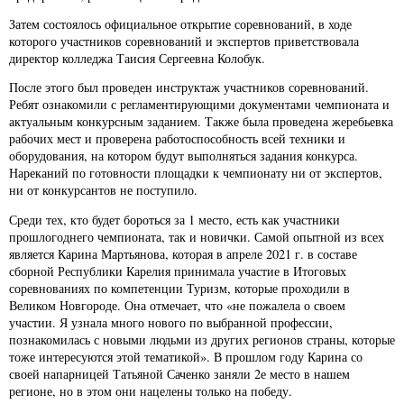
Затем состоялось официальное открытие соревнований, в ходе
которого участников соревнований и экспертов приветствовала
директор колледжа Таисия Сергеевна Колобук.
После этого был проведен инструктаж участников соревнований.
Ребят ознакомили с регламентирующими документами чемпионата и
актуальным конкурсным заданием. Также была проведена жеребьевка
рабочих мест и проверена работоспособность всей техники и
оборудования, на котором будут выполняться задания конкурса.
Нареканий по готовности площадки к чемпионату ни от экспертов,
ни от конкурсантов не поступило.
Среди тех, кто будет бороться за 1 место, есть как участники
прошлогоднего чемпионата, так и новички. Самой опытной из всех
является Карина Мартьянова, которая в апреле 2021 г. в составе
сборной Республики Карелия принимала участие в Итоговых
соревнованиях по компетенции Туризм, которые проходили в
Великом Новгороде. Она отмечает, что «не пожалела о своем
участии. Я узнала много нового по выбранной профессии,
познакомилась с новыми людьми из других регионов страны, которые
тоже интересуются этой тематикой». В прошлом году Карина со
своей напарницей Татьяной Саченко заняли 2е место в нашем
регионе, но в этом они нацелены только на победу.