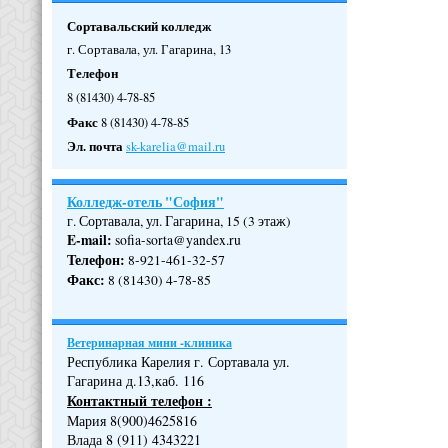
Сортавальский колледж
г. Сортавала, ул. Гагарина, 13
Телефон
8 (81430) 4-78-85
Факс
8 (81430) 4-78-85
Эл. почта
sk-karelia@mail.ru
Колледж-отель "София"
г. Сортавала, ул. Гагарина, 15 (3 этаж)
E-mail:
sofia-sorta@yandex.ru
Телефон
:
8-921-461-32-57
Факс
:
8 (81430) 4-78-85
Ветеринарная мини -клиника
Республика Карелия г. Сортавала ул.
Гагарина д.13,каб. 116
Контактный телефон :
Мария 8(900)4625816
Влада 8 (911) 4343221