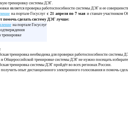
кую тренировку системы ДЭГ.
овки является проверка работоспособности системы ДЭГ и ее совершенст
с 21 апреля по 7 мая
вление
на портале Госуслуг
и станьте участником О
ет помочь сделать систему ДЭГ лучше:
вление
на портале Госуслуг
подтверждения
в тренировке
:
ская тренировка необходима для проверки работоспособности системы ДЭ
я в Общероссийской тренировке системы ДЭГ не нужно посещать избирате
ская тренировка системы ДЭГ пройдёт во всех регионах России.
 получить опыт дистанционного электронного голосования и помочь сдел