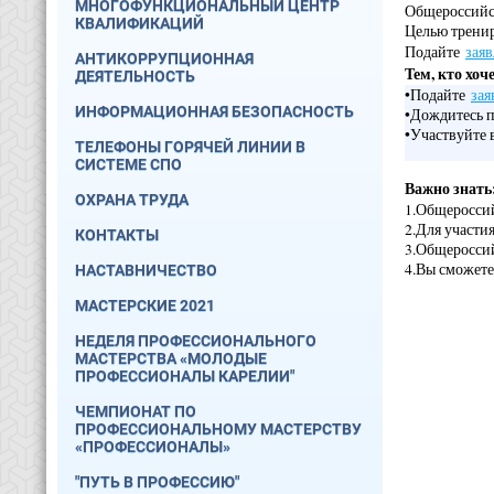
МНОГОФУНКЦИОНАЛЬНЫЙ ЦЕНТР
Общероссийс
КВАЛИФИКАЦИЙ
Целью тренир
Подайте
зая
АНТИКОРРУПЦИОННАЯ
Тем, кто хоч
ДЕЯТЕЛЬНОСТЬ
•
Подайте
зая
ИНФОРМАЦИОННАЯ БЕЗОПАСНОСТЬ
•
Дождитесь 
•
Участвуйте 
ТЕЛЕФОНЫ ГОРЯЧЕЙ ЛИНИИ В
СИСТЕМЕ СПО
Важно знать
ОХРАНА ТРУДА
1.
Общероссий
2.
Для участи
КОНТАКТЫ
3.
Общероссий
4.
Вы сможете
НАСТАВНИЧЕСТВО
МАСТЕРСКИЕ 2021
НЕДЕЛЯ ПРОФЕССИОНАЛЬНОГО
МАСТЕРСТВА «МОЛОДЫЕ
ПРОФЕССИОНАЛЫ КАРЕЛИИ"
ЧЕМПИОНАТ ПО
ПРОФЕССИОНАЛЬНОМУ МАСТЕРСТВУ
«ПРОФЕССИОНАЛЫ»
"ПУТЬ В ПРОФЕССИЮ"