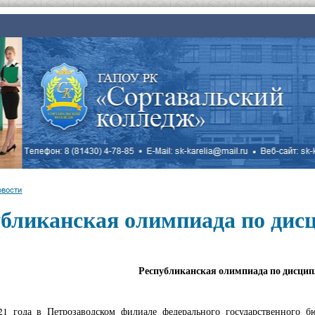
овости
бликанская олимпиада по дис
Республиканская олимпиада по дисцип
21 года в Петрозаводском филиале федерального государственного б