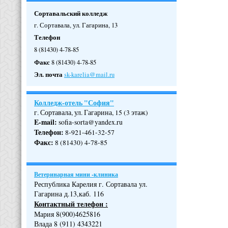
Сортавальский колледж
г. Сортавала, ул. Гагарина, 13
Телефон
8 (81430) 4-78-85
Факс
8 (81430) 4-78-85
Эл. почта
sk-karelia@mail.ru
Колледж-отель "София"
г. Сортавала, ул. Гагарина, 15 (3 этаж)
E-mail:
sofia-sorta@yandex.ru
Телефон
:
8-921-461-32-57
Факс
:
8 (81430) 4-78-85
Ветеринарная мини -клиника
Республика Карелия г. Сортавала ул.
Гагарина д.13,каб. 116
Контактный телефон :
Мария 8(900)4625816
Влада 8 (911) 4343221