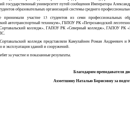
кий государственный университет путей сообщения Императора Александ
студентов образовательных организаций системы среднего профессиональн
е принимали участие 13 студентов из семи профессиональных об
ский автотранспортный техникум», ГБПОУ РК «Петрозаводский лесотехни
ортавальский колледж», ГАПОУ РК «Северный колледж», ГАПОУ РК «К
ПС.
ортавальский колледж представляли Камулайнен Роман Андреевич и Ко
о и эксплуатация зданий и сооружений.
ебят за участие и показанные результаты.
Благодарим преподавателя д
Ахметшину Наталью Борисовну за подго