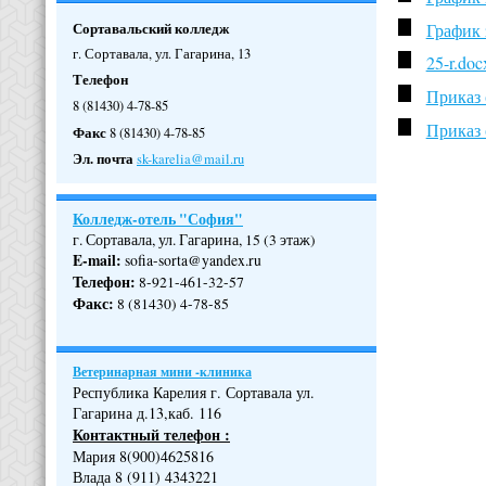
Сортавальский колледж
График 
г. Сортавала, ул. Гагарина, 13
25-r.doc
Телефон
Приказ 
8 (81430) 4-78-85
Приказ 
Факс
8 (81430) 4-78-85
Эл. почта
sk-karelia@mail.ru
Колледж-отель "София"
г. Сортавала, ул. Гагарина, 15 (3 этаж)
E-mail:
sofia-sorta@yandex.ru
Телефон
:
8-921-461-32-57
Факс
:
8 (81430) 4-78-85
Ветеринарная мини -клиника
Республика Карелия г. Сортавала ул.
Гагарина д.13,каб. 116
Контактный телефон :
Мария 8(900)4625816
Влада 8 (911) 4343221