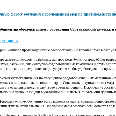
.
чную форму обучения с соблюдением мер по противодействи
 общежития образовательного учреждения Сортавальский колледж и ег
фенчиков
раничения по противодействию распространению коронавируса в республ
перь жителям городов и районных центров республики старше 65 лет разр
лубы, бассейны, физкультурно-оздоровительные комплексы и другие спорт
и организации, предоставляющие услуги, в любое удобное для них время.
сохраняются ограничения по посещению продовольственных магазинов и т
енных и непродовольственных товаров. Совершать покупки в таких магази
живать остальных покупателей в это время запрещено. Исключение состав
имеющие право на скидки в указанные дни и часы. При этом они должны п
1 февраля к очному обучению возвращаются студенты средних общеобразо
ктических занятий отменены. Все прочие меры безопасности остаются обя
 с 1 февраля школьники 5 – 8-х и 10-х классов тоже возвращаются к очно