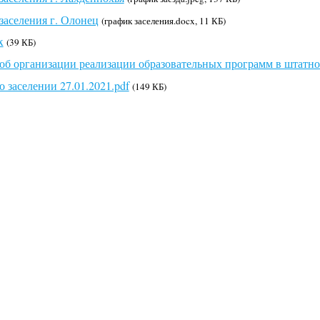
заселения г. Олонец
(график заселения.docx, 11 КБ)
x
(39 КБ)
об организации реализации образовательных программ в штатном
о заселении 27.01.2021.pdf
(149 КБ)