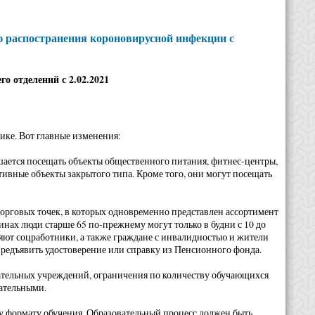
ю распостранения короновирусной инфекции с
о отделений с 2.02.2021
ике. Вот главные изменения:
ешается посещать объекты общественного питания, фитнес-центры,
ивные объекты закрытого типа. Кроме того, они могут посещать
орговых точек, в которых одновременно представлен ассортимент
нах люди старше 65 по-прежнему могут только в будни с 10 до
ляют соцработники, а также граждане с инвалидностью и жители
редъявить удостоверение или справку из Пенсионного фонда.
вательных учреждений, ограничения по количеству обучающихся
зательными.
му формату обучения. Образовательный процесс должен быть