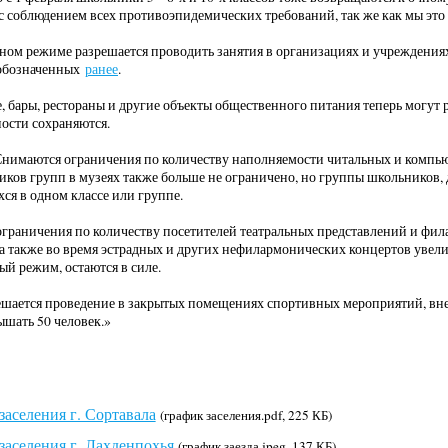
с соблюдением всех противоэпидемических требований, так же как мы эт
ном режиме разрешается проводить занятия в организациях и учреждения
 обозначенных
ранее
.
е, бары, рестораны и другие объекты общественного питания теперь могут ра
ости сохраняются.
 Снимаются ограничения по количеству наполняемости читальных и компью
иков групп в музеях также больше не ограничено, но группы школьников
ся в одном классе или группе.
граничения по количеству посетителей театральных представлений и фил
 а также во время эстрадных и других нефилармонических концертов увели
ый режим, остаются в силе.
решается проведение в закрытых помещениях спортивных мероприятий, вне
ышать 50 человек.»
заселения г. Сортавала
(график заселения.pdf, 225 КБ)
заселения г. Лахденпохья
(график заезда.jpeg, 137 КБ)