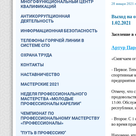
МНОГОФУНКЦИОНАЛЬНЫЙ ЦЕНТР
28 января 2021 г
КВАЛИФИКАЦИЙ
Выход на о
АНТИКОРРУПЦИОННАЯ
ДЕЯТЕЛЬНОСТЬ
1.02.2021
ИНФОРМАЦИОННАЯ БЕЗОПАСНОСТЬ
Заселение в
ТЕЛЕФОНЫ ГОРЯЧЕЙ ЛИНИИ В
СИСТЕМЕ СПО
Артур Пар
ОХРАНА ТРУДА
«Смягчаем ог
КОНТАКТЫ
- Первое. Те
НАСТАВНИЧЕСТВО
спортивные к
предприятия 
МАСТЕРСКИЕ 2021
Отмечу, что 
НЕДЕЛЯ ПРОФЕССИОНАЛЬНОГО
продовольств
МАСТЕРСТВА «МОЛОДЫЕ
13.00. Обслу
ПРОФЕССИОНАЛЫ КАРЕЛИИ"
республики, 
ЧЕМПИОНАТ ПО
ПРОФЕССИОНАЛЬНОМУ МАСТЕРСТВУ
- Второе. С 
«ПРОФЕССИОНАЛЫ»
во время пра
"ПУТЬ В ПРОФЕССИЮ"
Напомню, что