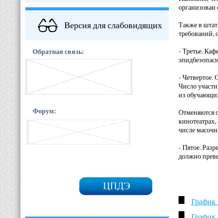
организован 
Версия для слабовидящих
Также в штат
требований,
Обратная связь:
- Третье. Каф
эпидбезопасн
- Четвертое.
Число участн
из обучающих
Форум:
Отменяются о
кинотеатрах,
числе масочн
- Пятое. Раз
должно прев
График 
График 