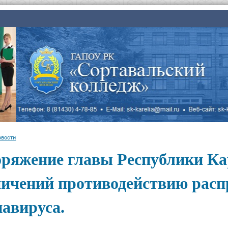
овости
оряжение главы Республики Ка
ничений противодействию рас
авируса.