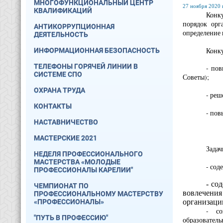
МНОГОФУНКЦИОНАЛЬНЫЙ ЦЕНТР
27 ноября 2020 г
КВАЛИФИКАЦИЙ
Конку
порядок орг
АНТИКОРРУПЦИОННАЯ
определение 
ДЕЯТЕЛЬНОСТЬ
Конку
ИНФОРМАЦИОННАЯ БЕЗОПАСНОСТЬ
ТЕЛЕФОНЫ ГОРЯЧЕЙ ЛИНИИ В
- по
СИСТЕМЕ СПО
Советы);
ОХРАНА ТРУДА
- реш
КОНТАКТЫ
- пов
НАСТАВНИЧЕСТВО
МАСТЕРСКИЕ 2021
Задач
НЕДЕЛЯ ПРОФЕССИОНАЛЬНОГО
МАСТЕРСТВА «МОЛОДЫЕ
- сод
ПРОФЕССИОНАЛЫ КАРЕЛИИ"
- со
ЧЕМПИОНАТ ПО
вовлечени
ПРОФЕССИОНАЛЬНОМУ МАСТЕРСТВУ
«ПРОФЕССИОНАЛЫ»
организаци
- со
"ПУТЬ В ПРОФЕССИЮ"
образовател