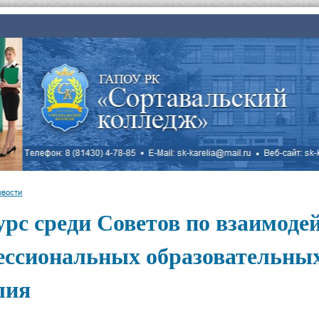
овости
рс среди Советов по взаимоде
ессиональных образовательных
лия