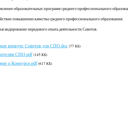
овление образовательных программ среднего профессионального образов
ействие повышению качества среднего профессионального образования;
пагандирование передового опыта деятельности Советов.
ие конкурс Советов для СПО.doc
(77 КБ)
дителям СПО.pdf
(145 КБ)
ие о Конкурсе.pdf
(617 КБ)