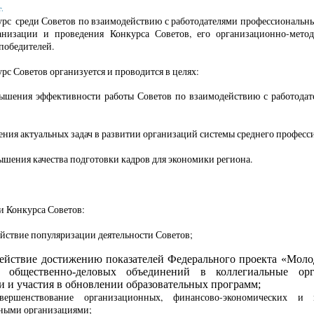
.
рс среди Советов по взаимодействию с работодателями профессиональн
анизации и проведения Конкурса Советов, его организационно-метод
победителей.
рс Советов организуется и проводится в целях:
вышения эффективности работы Советов по взаимодействию с работодат
ения актуальных задач в развитии организаций системы среднего профес
ышения качества подготовки кадров для экономики региона.
и Конкурса Советов:
ействие популяризации деятельности Советов;
действие достижению показателей Федерального проекта «Моло
я общественно-деловых
объединений
в коллегиальные орга
и и участия в обновлении образовательных программ;
вершенствование организационных, финансово-экономических и 
ьными организациями;