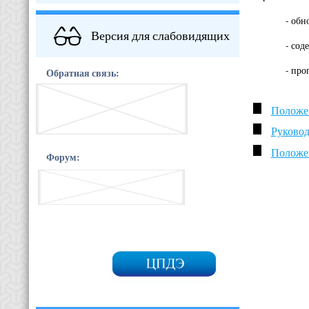
- обн
Версия для слабовидящих
- сод
- про
Обратная связь:
Положен
Руково
Положен
Форум: