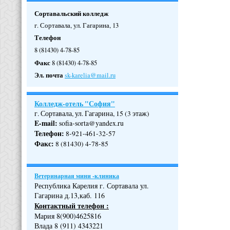
Сортавальский колледж
г. Сортавала, ул. Гагарина, 13
Телефон
8 (81430) 4-78-85
Факс
8 (81430) 4-78-85
Эл. почта
sk-karelia@mail.ru
Колледж-отель "София"
г. Сортавала, ул. Гагарина, 15 (3 этаж)
E-mail:
sofia-sorta@yandex.ru
Телефон
:
8-921-461-32-57
Факс
:
8 (81430) 4-78-85
Ветеринарная мини -клиника
Республика Карелия г. Сортавала ул.
Гагарина д.13,каб. 116
Контактный телефон :
Мария 8(900)4625816
Влада 8 (911) 4343221