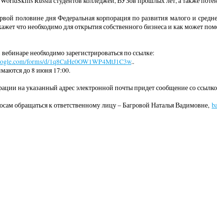
WorldSkills Russia студентов колледжей, ВУЗов прошлых лет, а также пот
рвой половине дня Федеральная корпорация по развития малого и средне
кажет что необходимо для открытия собственного бизнеса и как может по
в вебинаре необходимо зарегистрироваться по ссылке:
.google.com/forms/d/1q8CaHe0OW1WP4MtJ1C3w
..
маются до 8 июня 17:00.
рации на указанный адрес электронной почты придет сообщение со ссылкой
осам обращаться к ответственному лицу – Багровой Наталья Вадимовне,
b