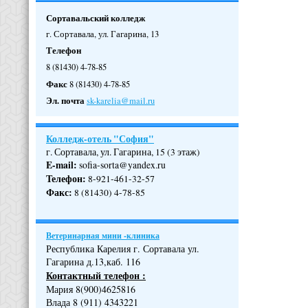
Сортавальский колледж
г. Сортавала, ул. Гагарина, 13
Телефон
8 (81430) 4-78-85
Факс
8 (81430) 4-78-85
Эл. почта
sk-karelia@mail.ru
Колледж-отель "София"
г. Сортавала, ул. Гагарина, 15 (3 этаж)
E-mail:
sofia-sorta@yandex.ru
Телефон
:
8-921-461-32-57
Факс
:
8 (81430) 4-78-85
Ветеринарная мини -клиника
Республика Карелия г. Сортавала ул.
Гагарина д.13,каб. 116
Контактный телефон :
Мария 8(900)4625816
Влада 8 (911) 4343221