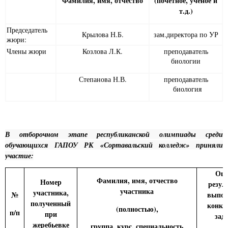
Фамилия, имя, отчество
(почетное, ученое и
т.д.)
Председатель
Крылова Н.Б.
зам.директора по УР
жюри:
Члены жюри
Козлова Л.К.
преподаватель
биологии
Степанова Н.В.
преподаватель
биология
В отборочном этапе республиканской олимпиады среди
обучающихся ГАПОУ РК «Сортавальский колледж» приняли
участие:
Оце
Фамилия, имя, отчество
Номер
резул
участника
участника,
№
выпол
полученный
конку
(полностью),
п/п
при
зад
жеребьевке
группа, курс, специальность