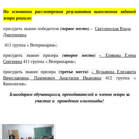
На основании рассмотрения результатов выполнения заданий
жюри решило:
(первое место)
-
присудить звание победителя
Светлинская Влада
Дмитриевна
411 группа « Ветеринария»;
(второе место)
-
присудить звание призера
Епякова Елена
Сергеевна
411 группа « Ветеринария»;
(третье место)
-
присудить звание призера
Кузьмина Елизавета
Вячеславовна,
Пахомович Анастасия Ивановна
412 группа
«
Кинология».
Благодарим обучающихся, преподавателей и членов жюри за
участие и проведение олимпиады!