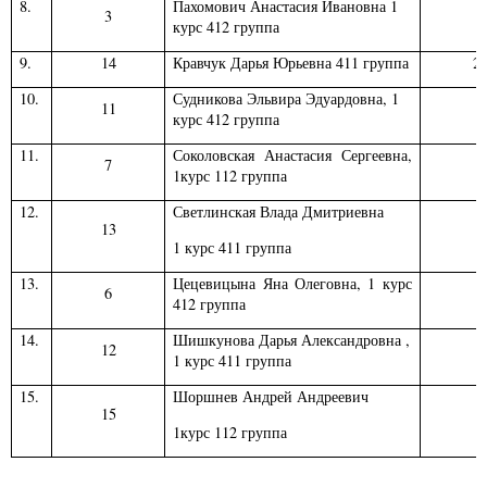
8.
Пахомович Анастасия Ивановна 1
3
6
курс 412 группа
9.
14
Кравчук Дарья Юрьевна 411 группа
24
10.
Судникова Эльвира Эдуардовна, 1
5
11
курс 412 группа
11.
Соколовская Анастасия Сергеевна,
7
5
1курс 112 группа
12.
Светлинская Влада Дмитриевна
13
6
1 курс 411 группа
13.
Цецевицына Яна Олеговна, 1 курс
6
5
412 группа
14.
Шишкунова Дарья Александровна ,
12
2
1 курс 411 группа
15.
Шоршнев Андрей Андреевич
15
4
1курс 112 группа