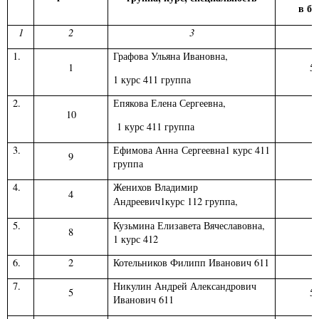
в ба
1
2
3
1.
Графова Ульяна Ивановна,
1
50
1 курс 411 группа
2.
Епякова Елена Сергеевна,
10
6
1 курс 411 группа
3.
Ефимова Анна Сергеевна1 курс 411
9
5
группа
4.
Женихов Владимир
4
3
Андреевич1курс 112 группа,
5.
Кузьмина Елизавета Вячеславовна,
8
6
1 курс 412
6.
2
Котельников Филипп Иванович 611
5
7.
Никулин Андрей Александрович
5
54
Иванович 611