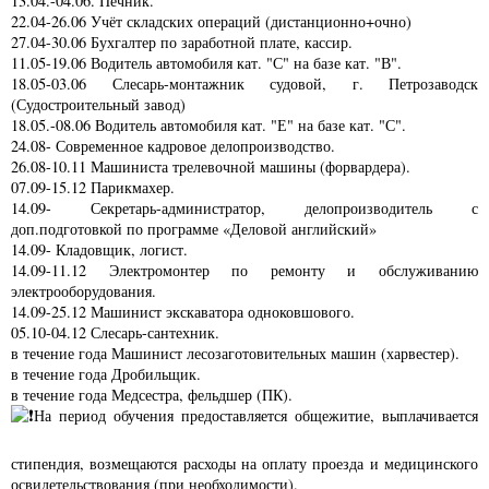
13.04.-04.06. Печник.
22.04-26.06 Учёт складских операций (дистанционно+очно)
27.04-30.06 Бухгалтер по заработной плате, кассир.
11.05-19.06 Водитель автомобиля кат. "С" на базе кат. "В".
18.05-03.06 Слесарь-монтажник судовой, г. Петрозаводск
(Судостроительный завод)
18.05.-08.06 Водитель автомобиля кат. "Е" на базе кат. "С".
24.08- Современное кадровое делопроизводство.
26.08-10.11 Машиниста трелевочной машины (форвардера).
07.09-15.12 Парикмахер.
14.09- Секретарь-администратор, делопроизводитель с
доп.подготовкой по программе «Деловой английский»
14.09- Кладовщик, логист.
14.09-11.12 Электромонтер по ремонту и обслуживанию
электрооборудования.
14.09-25.12 Машинист экскаватора одноковшового.
05.10-04.12 Слесарь-сантехник.
в течение года Машинист лесозаготовительных машин (харвестер).
в течение года Дробильщик.
в течение года Медсестра, фельдшер (ПК).
На период обучения предоставляется общежитие, выплачивается
стипендия, возмещаются расходы на оплату проезда и медицинского
освидетельствования (при необходимости).