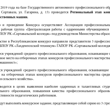
 2019 года на базе Государственного автономного профессионального о
Региональный этап кон
 Сортавала, ул. Гагарина, д. 13) проводится
йственных машин.
 и проведение Конкурса осуществляют Ассоциация профессиональны
, рабочая группа «Централизация работы с одаренными обучающимися 
ПОУ РК «Сортавальский колледж» под руководством Министерства образо
частие в Республиканском конкурсе направили представители 3 профес
ГБПОУ РК «Лахденпохский техникум» ГАПОУ РК «Сортавальский колледж
ся учреждений среднего профессионального образования, осваивающие
вое место на отборочных этапах конкурсов профессионального мастерств
-машинист»;
ся учреждений среднего профессионального образования, осваивающие 
о на отборочных этапах конкурсов профессионального мастерства сред
 сельского хозяйства».
водится в целях выявления наиболее одаренных и талантливых студ
льного образования, повышения качества профессионального образо
ктивности педагогических работников.
дут выполнять конкурсное задание, представляющее собой серию из 3 (тре