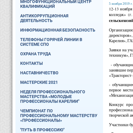
МНОГОФУНКЦИОНАЛЬНЫЙ ЦЕНТР
5 ноября 2019 г.
КВАЛИФИКАЦИЙ
12-13 ноября
колледж» (г.
АНТИКОРРУПЦИОННАЯ
сельскохозя
ДЕЯТЕЛЬНОСТЬ
Организацию
ИНФОРМАЦИОННАЯ БЕЗОПАСНОСТЬ
директоров»
ТЕЛЕФОНЫ ГОРЯЧЕЙ ЛИНИИ В
Карелия», ГА
СИСТЕМЕ СПО
Заявки на у
ОХРАНА ТРУДА
техникум», 
КОНТАКТЫ
- обучающие
занявшие пер
НАСТАВНИЧЕСТВО
«Тракторист
МАСТЕРСКИЕ 2021
- обучающие
первое мест
НЕДЕЛЯ ПРОФЕССИОНАЛЬНОГО
«Механизация
МАСТЕРСТВА «МОЛОДЫЕ
ПРОФЕССИОНАЛЫ КАРЕЛИИ"
Конкурс про
профессиона
ЧЕМПИОНАТ ПО
творческой а
ПРОФЕССИОНАЛЬНОМУ МАСТЕРСТВУ
«ПРОФЕССИОНАЛЫ»
Участники бу
"ПУТЬ В ПРОФЕССИЮ"