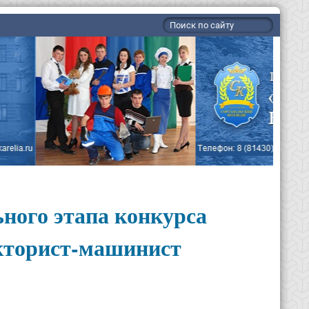
ьного этапа конкурса
кторист-машинист