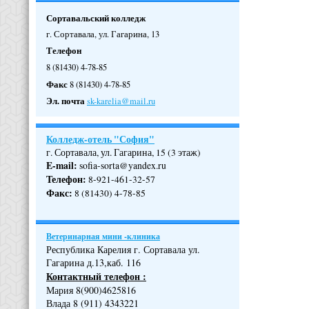
Сортавальский колледж
г. Сортавала, ул. Гагарина, 13
Телефон
8 (81430) 4-78-85
Факс
8 (81430) 4-78-85
Эл. почта
sk-karelia@mail.ru
Колледж-отель "София"
г. Сортавала, ул. Гагарина, 15 (3 этаж)
E-mail:
sofia-sorta@yandex.ru
Телефон
:
8-921-461-32-57
Факс
:
8 (81430) 4-78-85
Ветеринарная мини -клиника
Республика Карелия г. Сортавала ул.
Гагарина д.13,каб. 116
Контактный телефон :
Мария 8(900)4625816
Влада 8 (911) 4343221