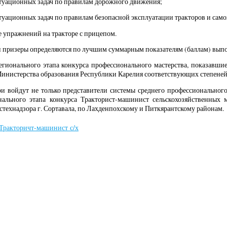
туационных задач по правилам дорожного движения;
туационных задач по правилам безопасной эксплуатации тракторов и сам
 упражнений на тракторе с прицепом.
 призеры определяются по лучшим суммарным показателям (баллам) выпо
егионального этапа конкурса профессионального мастерства, показавши
нистерства образования Республики Карелия соответствующих степеней
и войдут не только представители системы среднего профессионального 
ального этапа конкурса Тракторист-машинист сельскохозяйственных
стехнадзора г. Сортавала, по Лахденпохскому и Питкярантскому районам.
Тракторичт-машинист с/х